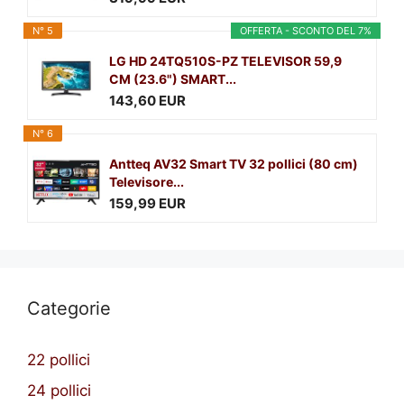
N° 5
OFFERTA - SCONTO DEL 7%
LG HD 24TQ510S-PZ TELEVISOR 59,9
CM (23.6") SMART...
143,60 EUR
N° 6
Antteq AV32 Smart TV 32 pollici (80 cm)
Televisore...
159,99 EUR
Categorie
22 pollici
24 pollici