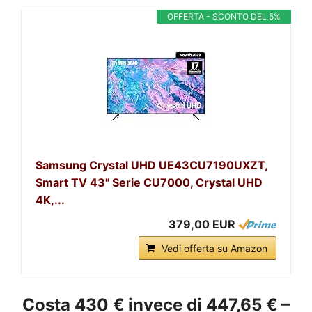
OFFERTA - SCONTO DEL 5%
Samsung Crystal UHD UE43CU7190UXZT,
Smart TV 43" Serie CU7000, Crystal UHD
4K,...
379,00 EUR
Vedi offerta su Amazon
Costa 430 € invece di 447,65 € –