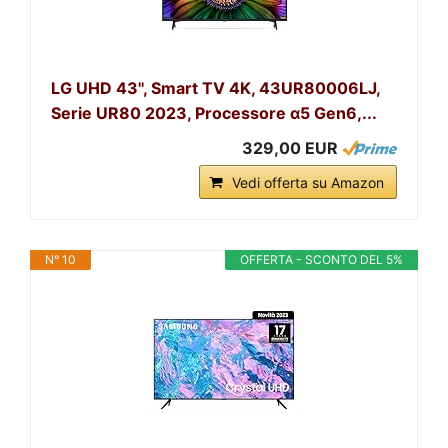
LG UHD 43'', Smart TV 4K, 43UR80006LJ,
Serie UR80 2023, Processore α5 Gen6,...
329,00 EUR
Vedi offerta su Amazon
N° 10
OFFERTA - SCONTO DEL 5%