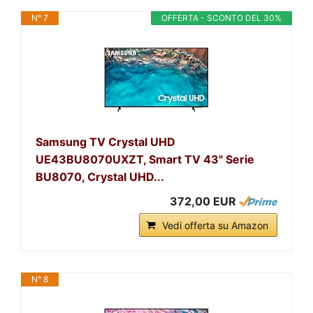
N° 7
OFFERTA - SCONTO DEL 30%
Samsung TV Crystal UHD
UE43BU8070UXZT, Smart TV 43" Serie
BU8070, Crystal UHD...
372,00 EUR
Vedi offerta su Amazon
N° 8