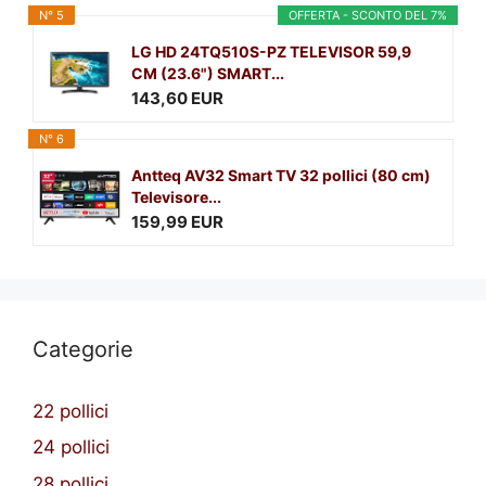
N° 5
OFFERTA - SCONTO DEL 7%
LG HD 24TQ510S-PZ TELEVISOR 59,9
CM (23.6") SMART...
143,60 EUR
N° 6
Antteq AV32 Smart TV 32 pollici (80 cm)
Televisore...
159,99 EUR
Categorie
22 pollici
24 pollici
28 pollici