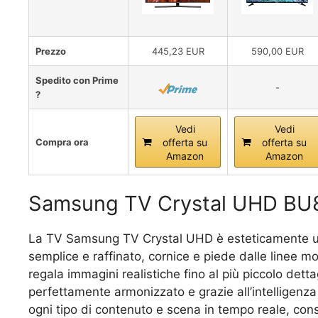
Prezzo
445,23 EUR
590,00 EUR
Spedito con Prime
-
?
Vedi
Vedi
Compra ora
offerta su
offerta su
Amazon
Amazon
Samsung TV Crystal UHD BU
La TV Samsung TV Crystal UHD è esteticamente un b
semplice e raffinato, cornice e piede dalle linee m
regala immagini realistiche fino al più piccolo dettag
perfettamente armonizzato e grazie all’intelligenza
ogni tipo di contenuto e scena in tempo reale, con