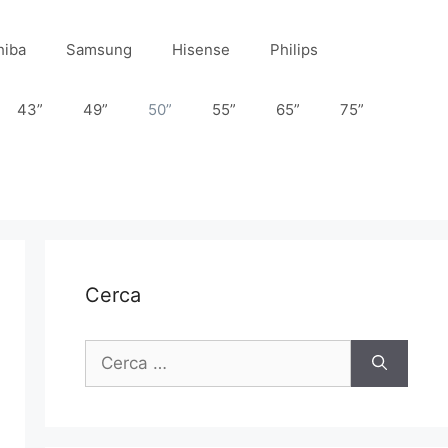
hiba
Samsung
Hisense
Philips
43”
49”
50”
55”
65”
75”
Cerca
Ricerca
per: