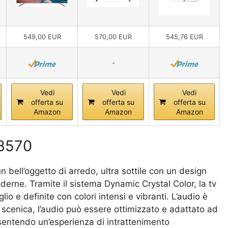
549,00 EUR
570,00 EUR
545,76 EUR
-
Vedi
Vedi
Vedi
offerta su
offerta su
offerta su
Amazon
Amazon
Amazon
8570
ell’oggetto di arredo, ultra sottile con un design
oderne. Tramite il sistema Dynamic Crystal Color, la tv
lio e definite con colori intensi e vibranti. L’audio è
 scenica, l’audio può essere ottimizzato e adattato ad
sentendo un’esperienza di intrattenimento