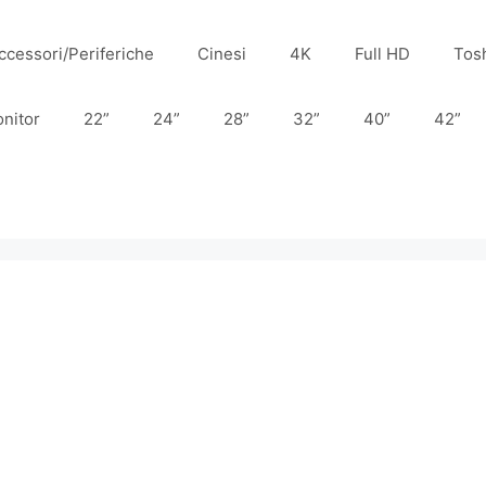
ccessori/Periferiche
Cinesi
4K
Full HD
Tos
nitor
22”
24”
28”
32”
40”
42”