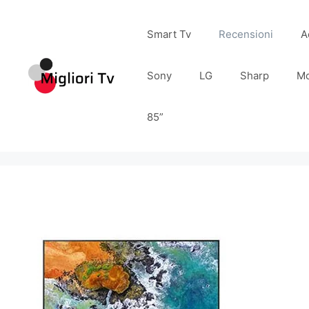
Vai
al
Smart Tv
Recensioni
A
contenuto
Sony
LG
Sharp
Mo
85”