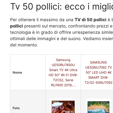
Tv 50 pollici: ecco i migli
Per ottenere il massimo da una
TV di 50 pollici
è b
pollici
presenti sul mercato, confrontando prezzi e 
tecnologia è in grado di offrire un’esperienza simile
ottimali delle immagini e del suono. Vediamo insiem
del momento.
Samsung
SAMSUNG
UE50RU7400U
UE50NU7092 TV
Smart TV 4K Ultra
Nome
50" LED UHD 4K
HD 50" Wi-Fi DVB-
SMART DVB-
T2CS2, Serie
T2/S2-50NU7092
RU7400 2019,...
Foto