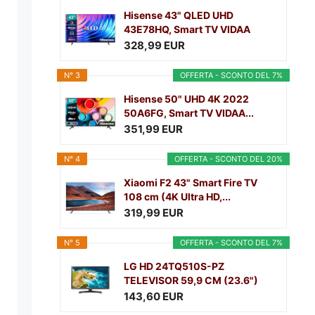
Hisense 43" QLED UHD
43E78HQ, Smart TV VIDAA
5.0,...
328,99 EUR
N° 3
OFFERTA - SCONTO DEL 7%
Hisense 50" UHD 4K 2022
50A6FG, Smart TV VIDAA...
351,99 EUR
N° 4
OFFERTA - SCONTO DEL 20%
Xiaomi F2 43" Smart Fire TV
108 cm (4K Ultra HD,...
319,99 EUR
N° 5
OFFERTA - SCONTO DEL 7%
LG HD 24TQ510S-PZ
TELEVISOR 59,9 CM (23.6")
SMART...
143,60 EUR