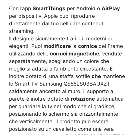
Con l’app
SmartThings
per Android o
AirPlay
per dispositivi Apple puoi riprodurre
direttamente dal tuo cellulare contenuti
streaming.
Il design è sicuramente tra i più moderni ed
eleganti. Puoi
modificare
la
cornice
del Frame
utilizzando delle
cornici magnetiche,
vendute
separatamente, scegliendo un colore che
meglio si adatta all’ambiente circostante. È
inoltre dotato di una staffa sottile
che
mantiene
lo Smart TV Samsung QE85LS03BAUXZT
saldamente ancorato al muro. Il supporto a
parete è inoltre dotato di
rotazione
automatica
per guardare la tv nel modo che si gradisce,
posizionando lo schermo sia orizzontalmente
che verticalmente. Il prodotto può essere
posizionato su un cavalletto come una vera