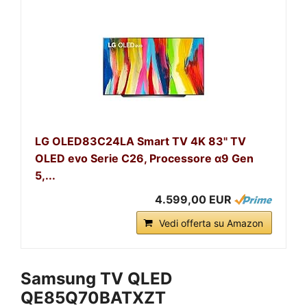
LG OLED83C24LA Smart TV 4K 83" TV
OLED evo Serie C26, Processore α9 Gen
5,...
4.599,00 EUR
Vedi offerta su Amazon
Samsung TV QLED
QE85Q70BATXZT