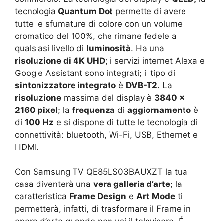
tecnologia
Quantum Dot
permette di avere
tutte le sfumature di colore con un volume
cromatico del 100%, che rimane fedele a
qualsiasi livello di
luminosità
. Ha una
risoluzione di 4K UHD
; i servizi internet Alexa e
Google Assistant sono integrati; il tipo di
sintonizzatore integrato
è
DVB-T2
. La
risoluzione
massima del display è
3840 ×
2160 pixel
; la
frequenza
di
aggiornamento
è
di
100 Hz
e si dispone di tutte le tecnologia di
connettività: bluetooth, Wi-Fi, USB, Ethernet e
HDMI.
Con Samsung TV QE85LS03BAUXZT la tua
casa diventerà una
vera galleria d’arte
; la
caratteristica
Frame Design
e
Art
Mode
ti
permetterà, infatti, di trasformare il Frame in