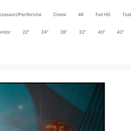
ccessori/Periferiche
Cinesi
4K
Full HD
Tos
nitor
22”
24”
28”
32”
40”
42”