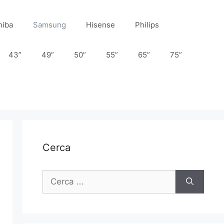
hiba
Samsung
Hisense
Philips
43”
49”
50”
55”
65”
75”
Cerca
Ricerca
per: