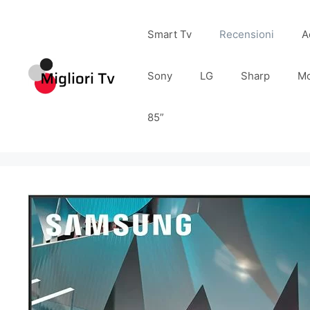
Vai
al
Smart Tv
Recensioni
A
contenuto
Sony
LG
Sharp
Mo
85”