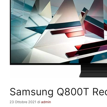
Samsung Q800T Rec
23 Ottobre 2021
di
admin