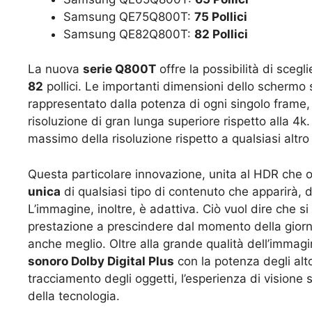
Samsung QE75Q800T:
75 Pollici
Samsung QE82Q800T:
82 Pollici
La nuova
serie Q800T
offre la possibilità di sceg
82
pollici. Le importanti dimensioni dello schermo s
rappresentato dalla potenza di ogni singolo frame, 
risoluzione di gran lunga superiore rispetto alla 4k
massimo della risoluzione rispetto a qualsiasi altr
Questa particolare innovazione, unita al HDR che ott
unica
di qualsiasi tipo di contenuto che apparirà, 
L’immagine, inoltre, è adattiva. Ciò vuol dire che s
prestazione a prescindere dal momento della gior
anche meglio. Oltre alla grande qualità dell’immagi
sonoro Dolby Digital Plus
con la potenza degli alt
tracciamento degli oggetti, l’esperienza di visione 
della tecnologia.