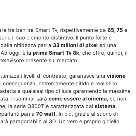
liere tra ben tre Smart Tv, rispettivamente da
65, 75
e
ono il suo elemento distintivo. Il punto forte è
dalla nitidezza pari a
33 milioni di pixel
ed una
. Ad oggi, è la
prima Smart Tv 8k
, che offre, quindi, il
o televisore presente sul mercato.
imizza i livelli di contrasto, garantisce una
visione
di conseguenza, estremamente nitido e realistico.
i adatta a qualsiasi tipo di luce garantendo la massima
nata. Insomma, sarà
come essere al cinema
, se non
ne, la serie Q800T è caratterizzata dal
sistema
oparlanti pari a
70 watt
. In più, grazie al suono di
sarà paragonabile al 3D. Un vero e proprio gioiello