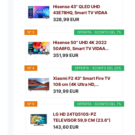
Hisense 43" QLED UHD
43E78HQ, Smart TV VIDAA
5.0,...
328,99 EUR
N° 3
OFFERTA - SCONTO DEL 7%
Hisense 50" UHD 4K 2022
50A6FG, Smart TV VIDAA...
351,99 EUR
N° 4
OFFERTA - SCONTO DEL 20%
Xiaomi F2 43" Smart Fire TV
108 cm (4K Ultra HD,...
319,99 EUR
N° 5
OFFERTA - SCONTO DEL 7%
LG HD 24TQ510S-PZ
TELEVISOR 59,9 CM (23.6")
SMART...
143,60 EUR