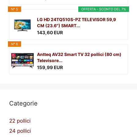
N° 5
OFFERTA - SCONTO DEL 7%
LG HD 24TQ510S-PZ TELEVISOR 59,9
CM (23.6") SMART...
143,60 EUR
N° 6
Antteq AV32 Smart TV 32 pollici (80 cm)
Televisore...
159,99 EUR
Categorie
22 pollici
24 pollici