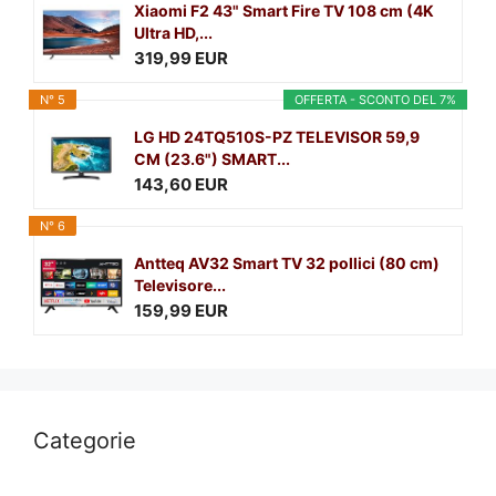
Xiaomi F2 43" Smart Fire TV 108 cm (4K
Ultra HD,...
319,99 EUR
N° 5
OFFERTA - SCONTO DEL 7%
LG HD 24TQ510S-PZ TELEVISOR 59,9
CM (23.6") SMART...
143,60 EUR
N° 6
Antteq AV32 Smart TV 32 pollici (80 cm)
Televisore...
159,99 EUR
Categorie