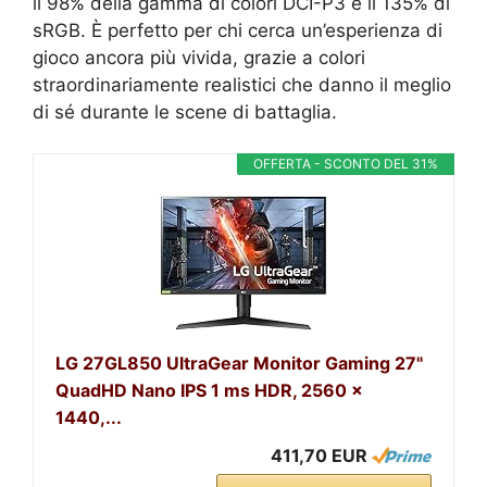
il 98% della gamma di colori DCI-P3 e il 135% di
sRGB. È perfetto per chi cerca un’esperienza di
gioco ancora più vivida, grazie a colori
straordinariamente realistici che danno il meglio
di sé durante le scene di battaglia.
OFFERTA - SCONTO DEL 31%
LG 27GL850 UltraGear Monitor Gaming 27"
QuadHD Nano IPS 1 ms HDR, 2560 x
1440,...
411,70 EUR