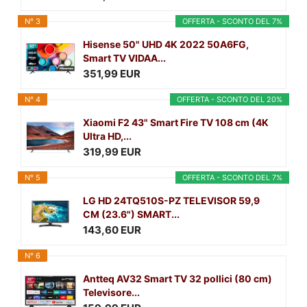
N° 3
OFFERTA - SCONTO DEL 7%
Hisense 50" UHD 4K 2022 50A6FG,
Smart TV VIDAA...
351,99 EUR
N° 4
OFFERTA - SCONTO DEL 20%
Xiaomi F2 43" Smart Fire TV 108 cm (4K
Ultra HD,...
319,99 EUR
N° 5
OFFERTA - SCONTO DEL 7%
LG HD 24TQ510S-PZ TELEVISOR 59,9
CM (23.6") SMART...
143,60 EUR
N° 6
Antteq AV32 Smart TV 32 pollici (80 cm)
Televisore...