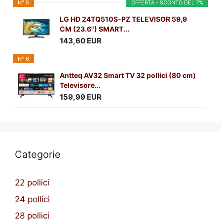
N° 5
OFFERTA - SCONTO DEL 7%
LG HD 24TQ510S-PZ TELEVISOR 59,9
CM (23.6") SMART...
143,60 EUR
N° 6
Antteq AV32 Smart TV 32 pollici (80 cm)
Televisore...
159,99 EUR
Categorie
22 pollici
24 pollici
28 pollici