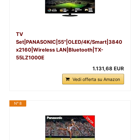
TV
Set|PANASONIC|55"|OLED/4K/Smart|3840
x2160|Wireless LAN|Bluetooth|TX-
55LZ1000E
1.131,68 EUR
Vedi offerta su Amazon
N° 8