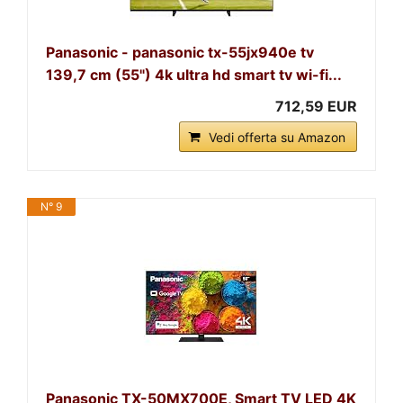
Panasonic - panasonic tx-55jx940e tv
139,7 cm (55") 4k ultra hd smart tv wi-fi...
712,59 EUR
Vedi offerta su Amazon
N° 9
Panasonic TX-50MX700E, Smart TV LED 4K