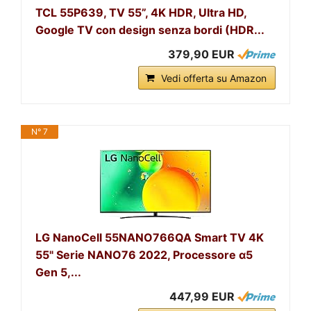
TCL 55P639, TV 55”, 4K HDR, Ultra HD,
Google TV con design senza bordi (HDR...
379,90 EUR
Vedi offerta su Amazon
N° 7
LG NanoCell 55NANO766QA Smart TV 4K
55" Serie NANO76 2022, Processore α5
Gen 5,...
447,99 EUR