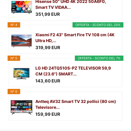
Hisense 50" UHD 4K 2022 50A6FG,
Smart TV VIDAA...
351,99 EUR
N° 4
OFFERTA - SCONTO DEL 20%
Xiaomi F2 43" Smart Fire TV 108 cm (4K
Ultra HD,...
319,99 EUR
N° 5
OFFERTA - SCONTO DEL 7%
LG HD 24TQ510S-PZ TELEVISOR 59,9
CM (23.6") SMART...
143,60 EUR
N° 6
Antteq AV32 Smart TV 32 pollici (80 cm)
Televisore...
159,99 EUR