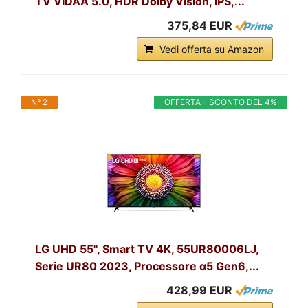
TV VIDAA 5.0, HDR Dolby Vision, IPS,...
375,84 EUR
Vedi offerta su Amazon
N° 2
OFFERTA - SCONTO DEL 4%
LG UHD 55'', Smart TV 4K, 55UR80006LJ,
Serie UR80 2023, Processore α5 Gen6,...
428,99 EUR