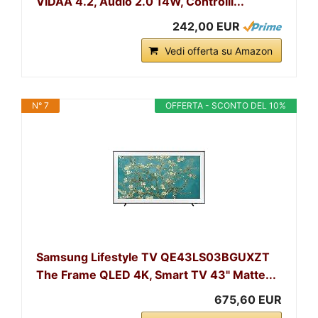
VIDAA 4.2, Audio 2.0 14W, Controlli...
242,00 EUR
Vedi offerta su Amazon
N° 7
OFFERTA - SCONTO DEL 10%
Samsung Lifestyle TV QE43LS03BGUXZT
The Frame QLED 4K, Smart TV 43" Matte...
675,60 EUR