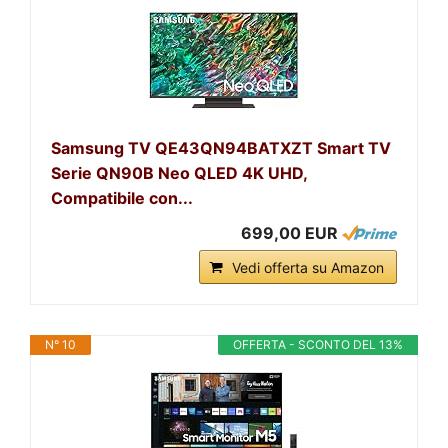
Samsung TV QE43QN94BATXZT Smart TV
Serie QN90B Neo QLED 4K UHD,
Compatibile con...
699,00 EUR
Vedi offerta su Amazon
N° 10
OFFERTA - SCONTO DEL 13%