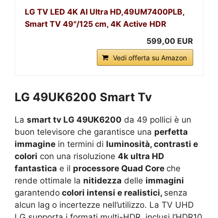
LG TV LED 4K AI Ultra HD,49UM7400PLB,
Smart TV 49"/125 cm, 4K Active HDR
599,00 EUR
Vedi offerta su Amazon
LG 49UK6200 Smart Tv
La
smart tv LG 49UK6200
da 49 pollici è un
buon televisore che garantisce una
perfetta
immagine
in termini di
luminosità, contrasti e
colori
con una risoluzione
4k ultra HD
fantastica
e il
processore Quad Core
che
rende ottimale la
nitidezza
delle
immagini
garantendo
colori intensi e realistici,
senza
alcun lag o incertezze nell’utilizzo. La TV UHD
LG supporta i formati multi-HDR, inclusi l’HDR10