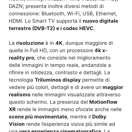
DAZN; presenta inoltre diversi metodi di
connessione: Bluetooth, Wi-Fi, USB, Ethernet,
HDMI. Lo Smart TV supporta il
nuovo digitale
terrestre (DVB-T2) e i codec HEVC
.
La
risoluzione
è in
4K
, dunque maggiore di
quella in Full HD, con un processore
4k x-
reality pro
, che consiste nel miglioramento
delle immagini in tempo reale, andandole a
rifinire in nitidezza, contrasto e dettagli. La
tecnologia
Triluminos display
permette di
vedere più colori, dettagli e di avere un
maggior
realismo
nelle immagini visualizzate attraverso
questo schermo. La presenza del
Motionflow
XR
rende le immagini meno sfocate anche nelle
scene più movimentate
, mentre il
Dolby
Vision
rende l’esperienza visiva più simile ad
una
vera esperienza cinematografica.
La