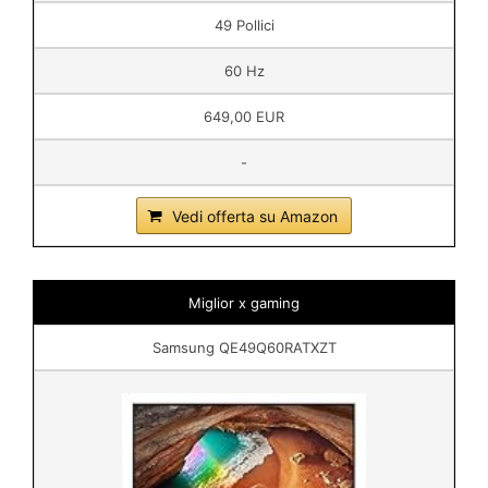
49 Pollici
60 Hz
649,00 EUR
-
Vedi offerta su Amazon
Miglior x gaming
Samsung QE49Q60RATXZT