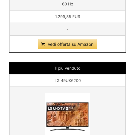
60 Hz
1.299,85 EUR
-
Vedi offerta su Amazon
Il più venduto
LG 49UK6200