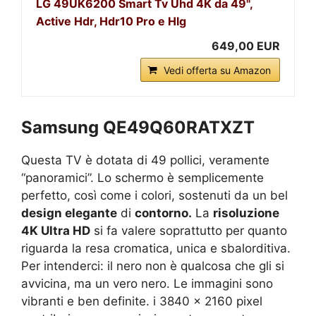
LG 49UK6200 Smart Tv Uhd 4K da 49",
Active Hdr, Hdr10 Pro e Hlg
649,00 EUR
Vedi offerta su Amazon
Samsung QE49Q60RATXZT
Questa TV è dotata di 49 pollici, veramente
“panoramici”. Lo schermo è semplicemente
perfetto, così come i colori, sostenuti da un bel
design elegante
di
contorno.
La
risoluzione
4K Ultra HD
si fa valere soprattutto per quanto
riguarda la resa cromatica, unica e sbalorditiva.
Per intenderci: il nero non è qualcosa che gli si
avvicina, ma un vero nero. Le immagini sono
vibranti e ben definite. i 3840 x 2160 pixel