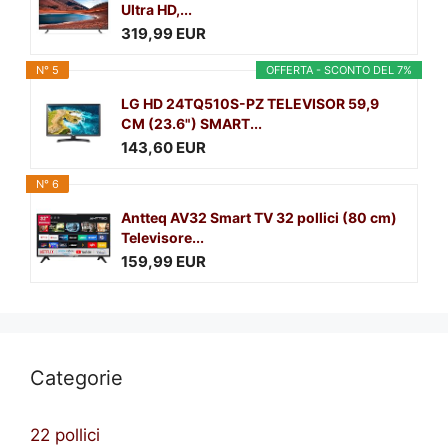
Ultra HD,...
319,99 EUR
N° 5
OFFERTA - SCONTO DEL 7%
LG HD 24TQ510S-PZ TELEVISOR 59,9
CM (23.6") SMART...
143,60 EUR
N° 6
Antteq AV32 Smart TV 32 pollici (80 cm)
Televisore...
159,99 EUR
Categorie
22 pollici