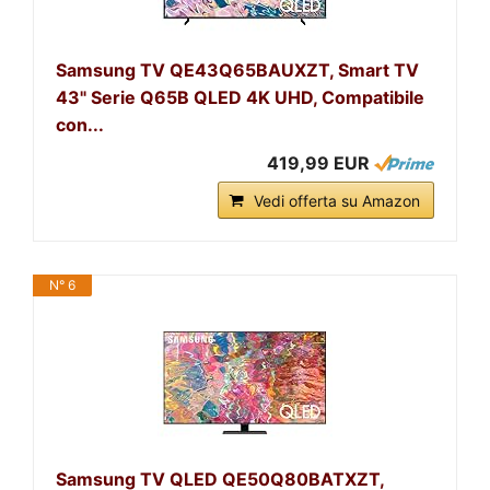
Samsung TV QE43Q65BAUXZT, Smart TV
43" Serie Q65B QLED 4K UHD, Compatibile
con...
419,99 EUR
Vedi offerta su Amazon
N° 6
Samsung TV QLED QE50Q80BATXZT,