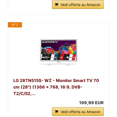
Vedi offerta su Amazon
N° 2
LG 28TN515S- WZ - Monitor Smart TV 70
cm (28") (1366 x 768, 16:9, DVB-
T2/C/S2,...
199,99 EUR
Vedi offerta su Amazon