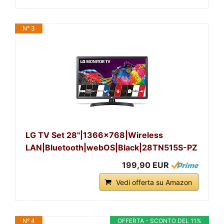
N° 3
LG TV Set 28"|1366x768|Wireless
LAN|Bluetooth|webOS|Black|28TN515S-PZ
199,90 EUR
Vedi offerta su Amazon
N° 4
OFFERTA - SCONTO DEL 11%