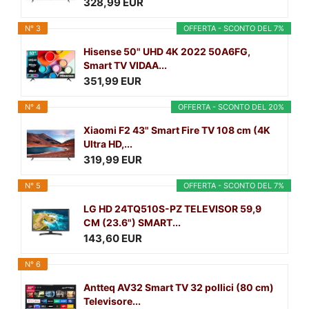
328,99 EUR
N° 3
OFFERTA - SCONTO DEL 7%
Hisense 50" UHD 4K 2022 50A6FG,
Smart TV VIDAA...
351,99 EUR
N° 4
OFFERTA - SCONTO DEL 20%
Xiaomi F2 43" Smart Fire TV 108 cm (4K
Ultra HD,...
319,99 EUR
N° 5
OFFERTA - SCONTO DEL 7%
LG HD 24TQ510S-PZ TELEVISOR 59,9
CM (23.6") SMART...
143,60 EUR
N° 6
Antteq AV32 Smart TV 32 pollici (80 cm)
Televisore...