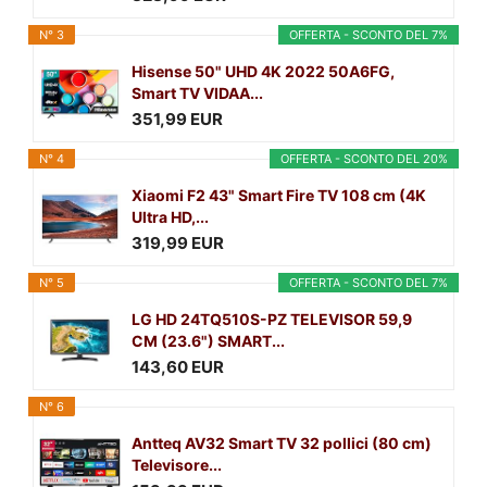
N° 3
OFFERTA - SCONTO DEL 7%
Hisense 50" UHD 4K 2022 50A6FG,
Smart TV VIDAA...
351,99 EUR
N° 4
OFFERTA - SCONTO DEL 20%
Xiaomi F2 43" Smart Fire TV 108 cm (4K
Ultra HD,...
319,99 EUR
N° 5
OFFERTA - SCONTO DEL 7%
LG HD 24TQ510S-PZ TELEVISOR 59,9
CM (23.6") SMART...
143,60 EUR
N° 6
Antteq AV32 Smart TV 32 pollici (80 cm)
Televisore...