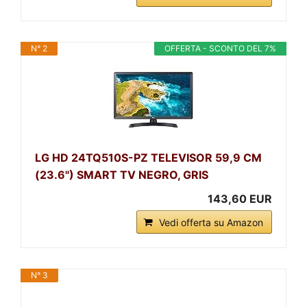
N° 2
OFFERTA - SCONTO DEL 7%
LG HD 24TQ510S-PZ TELEVISOR 59,9 CM
(23.6") SMART TV NEGRO, GRIS
143,60 EUR
Vedi offerta su Amazon
N° 3