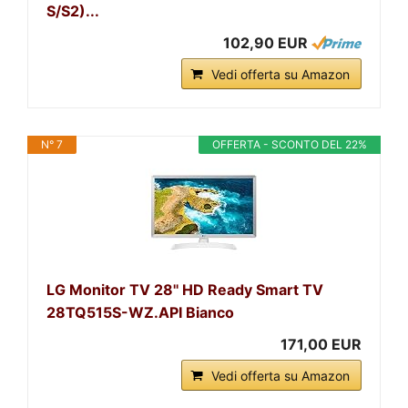
S/S2)...
102,90 EUR
Vedi offerta su Amazon
N° 7
OFFERTA - SCONTO DEL 22%
LG Monitor TV 28'' HD Ready Smart TV
28TQ515S-WZ.API Bianco
171,00 EUR
Vedi offerta su Amazon