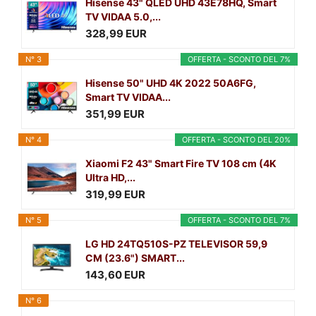
Hisense 43" QLED UHD 43E78HQ, Smart
TV VIDAA 5.0,...
328,99 EUR
N° 3
OFFERTA - SCONTO DEL 7%
Hisense 50" UHD 4K 2022 50A6FG,
Smart TV VIDAA...
351,99 EUR
N° 4
OFFERTA - SCONTO DEL 20%
Xiaomi F2 43" Smart Fire TV 108 cm (4K
Ultra HD,...
319,99 EUR
N° 5
OFFERTA - SCONTO DEL 7%
LG HD 24TQ510S-PZ TELEVISOR 59,9
CM (23.6") SMART...
143,60 EUR
N° 6