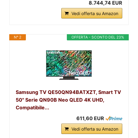
8.744,74 EUR
Vedi offerta su Amazon
N° 2
OFFERTA - SCONTO DEL 23%
Samsung TV QE50QN94BATXZT, Smart TV
50" Serie QN90B Neo QLED 4K UHD,
Compatibile...
611,60 EUR
Vedi offerta su Amazon