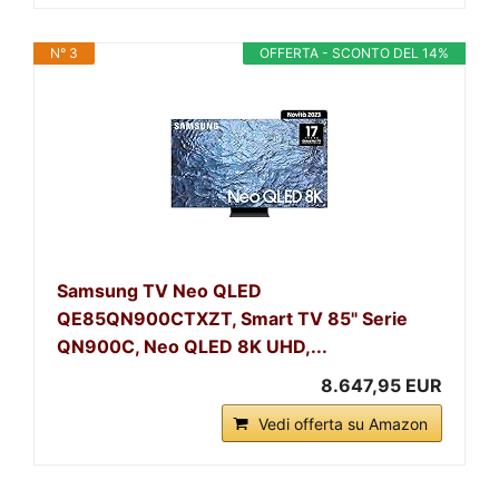
N° 3
OFFERTA - SCONTO DEL 14%
Samsung TV Neo QLED
QE85QN900CTXZT, Smart TV 85" Serie
QN900C, Neo QLED 8K UHD,...
8.647,95 EUR
Vedi offerta su Amazon