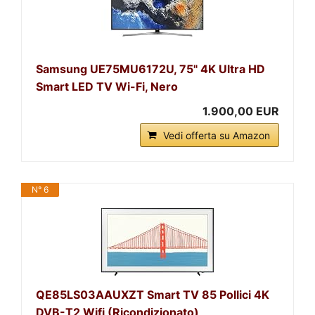
Samsung UE75MU6172U, 75" 4K Ultra HD
Smart LED TV Wi-Fi, Nero
1.900,00 EUR
Vedi offerta su Amazon
N° 6
QE85LS03AAUXZT Smart TV 85 Pollici 4K
DVB-T2 Wifi (Ricondizionato)