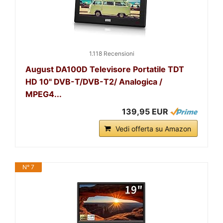
1.118 Recensioni
August DA100D Televisore Portatile TDT
HD 10" DVB-T/DVB-T2/ Analogica /
MPEG4...
139,95 EUR
Vedi offerta su Amazon
N° 7