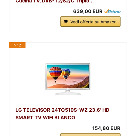
Cucina TV, DVB-T2/S2/C Triplo...
639,00 EUR
Vedi offerta su Amazon
N° 2
LG TELEVISOR 24TQ510S-WZ 23.6' HD
SMART TV WIFI BLANCO
154,80 EUR