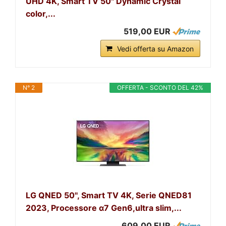
UHD 4K, Smart TV 50" Dynamic Crystal
color,...
519,00 EUR
Vedi offerta su Amazon
N° 2
OFFERTA - SCONTO DEL 42%
LG QNED 50'', Smart TV 4K, Serie QNED81
2023, Processore α7 Gen6,ultra slim,...
609,00 EUR