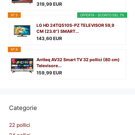
319,99 EUR
N° 5
OFFERTA - SCONTO DEL 7%
LG HD 24TQ510S-PZ TELEVISOR 59,9
CM (23.6") SMART...
143,60 EUR
N° 6
Antteq AV32 Smart TV 32 pollici (80 cm)
Televisore...
159,99 EUR
Categorie
22 pollici