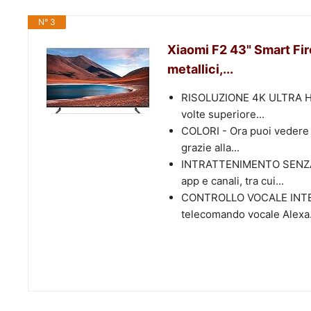
N° 3
Xiaomi F2 43" Smart Fir
metallici,...
RISOLUZIONE 4K ULTRA HD –
volte superiore...
COLORI - Ora puoi vedere t
grazie alla...
INTRATTENIMENTO SENZA LIM
app e canali, tra cui...
CONTROLLO VOCALE INTELLI
telecomando vocale Alexa.