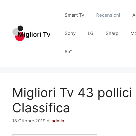
Vai
al
Smart Tv
Recensioni
A
contenuto
Sony
LG
Sharp
Mo
85”
Migliori Tv 43 pollic
Classifica
18 Ottobre 2019
di
admin