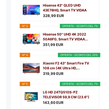
Hisense 43" QLED UHD
43E78HQ, Smart TV VIDAA
5.0,...
328,99 EUR
N° 3
OFFERTA - SCONTO DEL 7%
Hisense 50" UHD 4K 2022
50A6FG, Smart TV VIDAA...
351,99 EUR
N° 4
OFFERTA - SCONTO DEL 20%
Xiaomi F2 43" Smart Fire TV
108 cm (4K Ultra HD,...
319,99 EUR
N° 5
OFFERTA - SCONTO DEL 7%
LG HD 24TQ510S-PZ
TELEVISOR 59,9 CM (23.6")
SMART...
143,60 EUR