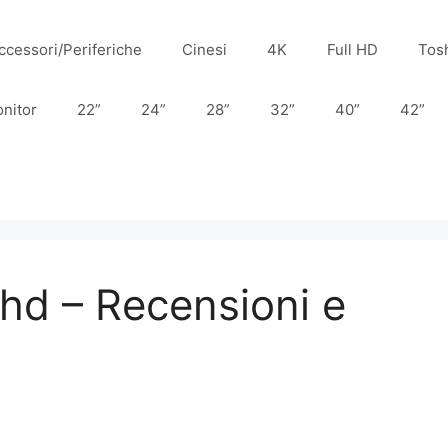
ccessori/Periferiche
Cinesi
4K
Full HD
Tos
nitor
22”
24”
28”
32”
40”
42”
i hd – Recensioni e