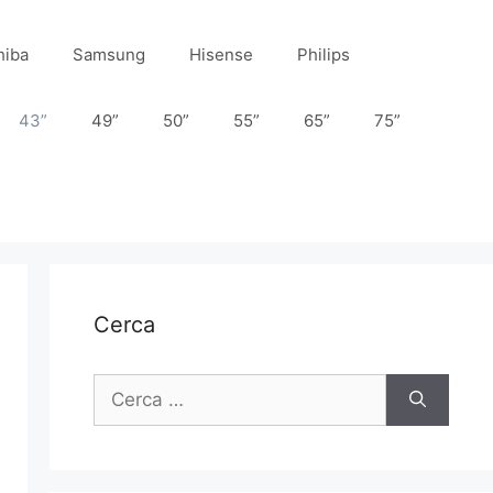
hiba
Samsung
Hisense
Philips
43”
49”
50”
55”
65”
75”
Cerca
Ricerca
per: