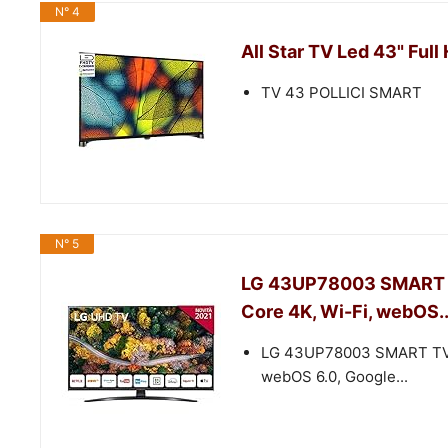
N° 4
All Star TV Led 43" Fu
TV 43 POLLICI SMART
N° 5
LG 43UP78003 SMART T
Core 4K, Wi-Fi, webOS..
LG 43UP78003 SMART TV 4
webOS 6.0, Google...