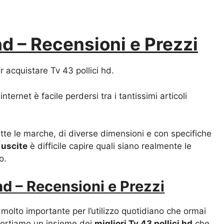
 hd – Recensioni e Prezzi
er acquistare Tv 43 pollici hd.
nternet è facile perdersi tra i tantissimi articoli
utte le marche, di diverse dimensioni e con specifiche
 uscite
è difficile capire quali siano realmente le
o.
 hd – Recensioni e Prezzi
molto importante per l’utilizzo quotidiano che ormai
riportiamo un insieme dei
migliori Tv 43 pollici hd
che