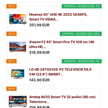
N° 3
OFFERTA - SCONTO DEL 7%
Hisense 50" UHD 4K 2022 50A6FG,
Smart TV VIDAA...
351,99 EUR
N° 4
OFFERTA - SCONTO DEL 20%
Xiaomi F2 43" Smart Fire TV 108 cm (4K
Ultra HD,...
319,99 EUR
N° 5
OFFERTA - SCONTO DEL 7%
LG HD 24TQ510S-PZ TELEVISOR 59,9
CM (23.6") SMART...
143,60 EUR
N° 6
Antteq AV32 Smart TV 32 pollici (80 cm)
Televisore...
159,99 EUR