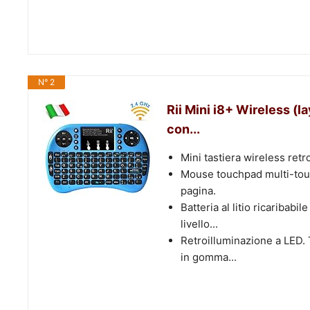
N° 2
Rii Mini i8+ Wireless (l
con...
Mini tastiera wireless ret
Mouse touchpad multi-touc
pagina.
Batteria al litio ricaribab
livello...
Retroilluminazione a LED. T
in gomma...