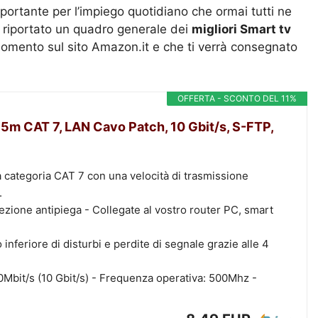
portante per l’impiego quotidiano che ormai tutti ne
 riportato un quadro generale dei
migliori Smart tv
omento sul sito Amazon.it e che ti verrà consegnato
OFFERTA - SCONTO DEL 11%
m CAT 7, LAN Cavo Patch, 10 Gbit/s, S-FTP,
 categoria CAT 7 con una velocità di trasmissione
.
zione antipiega - Collegate al vostro router PC, smart
nferiore di disturbi e perdite di segnale grazie alle 4
0Mbit/s (10 Gbit/s) - Frequenza operativa: 500Mhz -