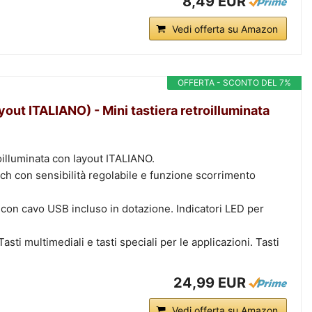
8,49 EUR
Vedi offerta su Amazon
OFFERTA - SCONTO DEL 7%
ayout ITALIANO) - Mini tastiera retroilluminata
roilluminata con layout ITALIANO.
h con sensibilità regolabile e funzione scorrimento
ile con cavo USB incluso in dotazione. Indicatori LED per
asti multimediali e tasti speciali per le applicazioni. Tasti
24,99 EUR
Vedi offerta su Amazon