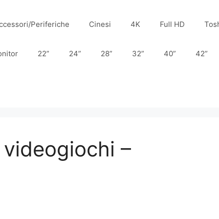
ccessori/Periferiche
Cinesi
4K
Full HD
Tos
nitor
22”
24”
28”
32”
40”
42”
 videogiochi –