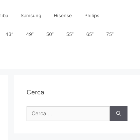
hiba
Samsung
Hisense
Philips
43”
49”
50”
55”
65”
75”
Cerca
Ricerca
per: