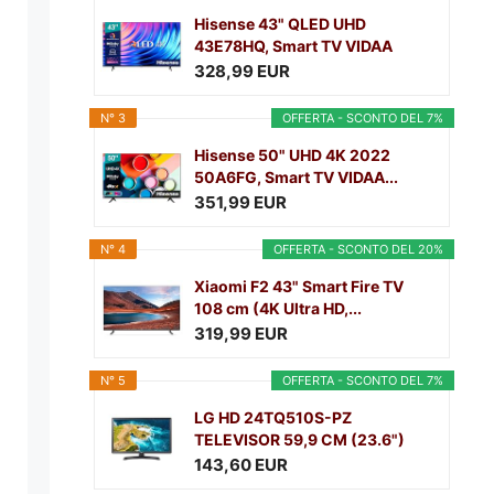
Hisense 43" QLED UHD
43E78HQ, Smart TV VIDAA
5.0,...
328,99 EUR
N° 3
OFFERTA - SCONTO DEL 7%
Hisense 50" UHD 4K 2022
50A6FG, Smart TV VIDAA...
351,99 EUR
N° 4
OFFERTA - SCONTO DEL 20%
Xiaomi F2 43" Smart Fire TV
108 cm (4K Ultra HD,...
319,99 EUR
N° 5
OFFERTA - SCONTO DEL 7%
LG HD 24TQ510S-PZ
TELEVISOR 59,9 CM (23.6")
SMART...
143,60 EUR