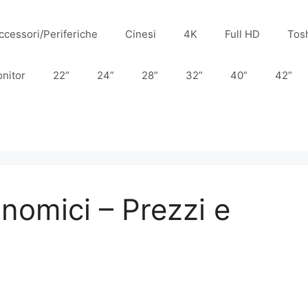
ccessori/Periferiche
Cinesi
4K
Full HD
Tos
nitor
22”
24”
28”
32”
40”
42”
onomici – Prezzi e