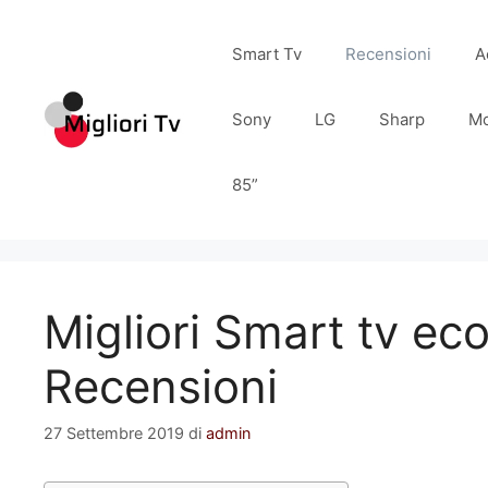
Vai
al
Smart Tv
Recensioni
A
contenuto
Sony
LG
Sharp
Mo
85”
Migliori Smart tv ec
Recensioni
27 Settembre 2019
di
admin