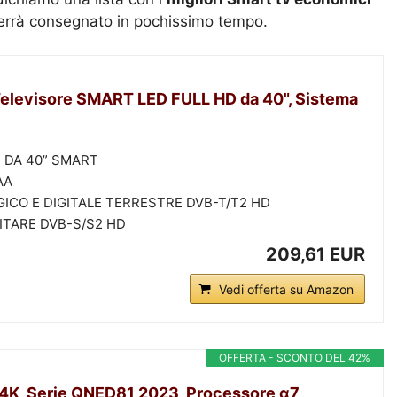
errà consegnato in pochissimo tempo.
elevisore SMART LED FULL HD da 40", Sistema
D DA 40” SMART
AA
ICO E DIGITALE TERRESTRE DVB-T/T2 HD
ITARE DVB-S/S2 HD
209,61 EUR
Vedi offerta su Amazon
OFFERTA - SCONTO DEL 42%
 4K, Serie QNED81 2023, Processore α7