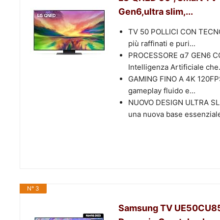
Gen6,ultra slim,...
TV 50 POLLICI CON TECN
più raffinati e puri...
PROCESSORE α7 GEN6 CON 
Intelligenza Artificiale che.
GAMING FINO A 4K 120FPS E
gameplay fluido e...
NUOVO DESIGN ULTRA SLI
una nuova base essenziale
N° 3
Samsung TV UE50CU857