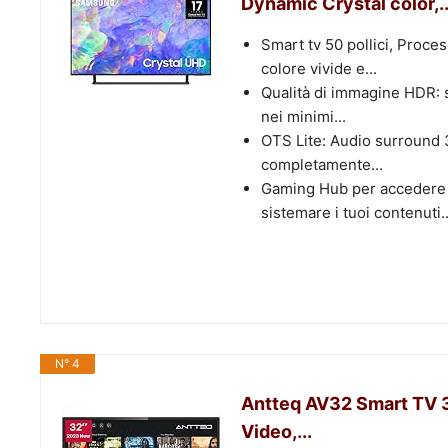
Dynamic Crystal color,..
Smart tv 50 pollici, Proce
colore vivide e...
Qualità di immagine HDR: s
nei minimi...
OTS Lite: Audio surround 
completamente...
Gaming Hub per accedere a
sistemare i tuoi contenuti..
N° 4
Antteq AV32 Smart TV 32
Video,...