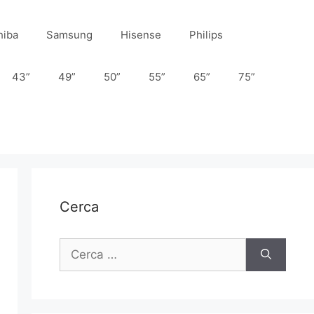
hiba
Samsung
Hisense
Philips
43”
49”
50”
55”
65”
75”
Cerca
Ricerca
per: