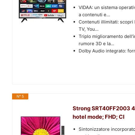
VIDAA: un sistema operativo
a contenuti e...
Contenuti illimitati: scopr
TV, You...
Triplo miglioramento dell'
rumore 3D e la...
Dolby Audio integrato: forn
N° 5
Strong SRT40FF2003 40
hotel mode; FHD; CI
Sintonizzatore incorporat