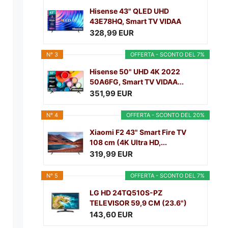
Hisense 43" QLED UHD
43E78HQ, Smart TV VIDAA
5.0,...
328,99 EUR
N° 3
OFFERTA - SCONTO DEL 7%
Hisense 50" UHD 4K 2022
50A6FG, Smart TV VIDAA...
351,99 EUR
N° 4
OFFERTA - SCONTO DEL 20%
Xiaomi F2 43" Smart Fire TV
108 cm (4K Ultra HD,...
319,99 EUR
N° 5
OFFERTA - SCONTO DEL 7%
LG HD 24TQ510S-PZ
TELEVISOR 59,9 CM (23.6")
SMART...
143,60 EUR