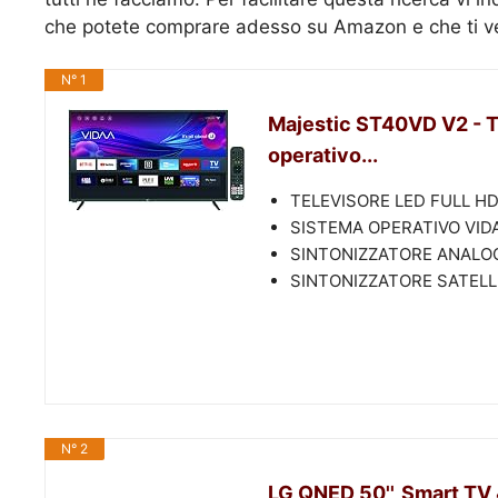
che potete comprare adesso su Amazon e che ti v
N° 1
Majestic ST40VD V2 - T
operativo...
TELEVISORE LED FULL H
SISTEMA OPERATIVO VID
SINTONIZZATORE ANALOG
SINTONIZZATORE SATELL
N° 2
LG QNED 50'', Smart TV