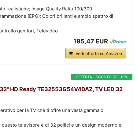
to realistiche; Image Quality Ratio 100/300
grammazione (EPG); Colori brillanti e ampio spettro di
Controllo genitori, Televideo
195,47 EUR
Vedi offerta su Amazon
OFFERTA - SCONTO DEL 10%
32" HD Ready TE32553G54V4DAZ, TV LED 32
rativo per la TV che ti offre una vasta gamma di
i questo televisore è di 32 pollici e un design moderno e