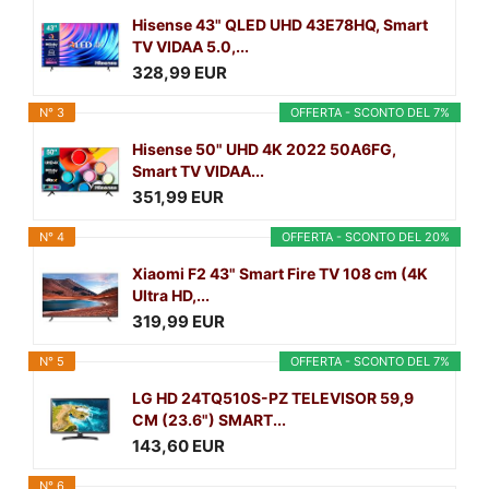
Hisense 43" QLED UHD 43E78HQ, Smart
TV VIDAA 5.0,...
328,99 EUR
N° 3
OFFERTA - SCONTO DEL 7%
Hisense 50" UHD 4K 2022 50A6FG,
Smart TV VIDAA...
351,99 EUR
N° 4
OFFERTA - SCONTO DEL 20%
Xiaomi F2 43" Smart Fire TV 108 cm (4K
Ultra HD,...
319,99 EUR
N° 5
OFFERTA - SCONTO DEL 7%
LG HD 24TQ510S-PZ TELEVISOR 59,9
CM (23.6") SMART...
143,60 EUR
N° 6