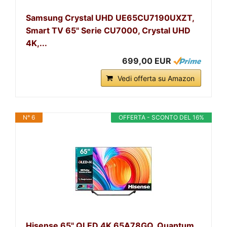
Samsung Crystal UHD UE65CU7190UXZT,
Smart TV 65" Serie CU7000, Crystal UHD
4K,...
699,00 EUR
Vedi offerta su Amazon
N° 6
OFFERTA - SCONTO DEL 16%
Hisense 65" QLED 4K 65A78GQ, Quantum