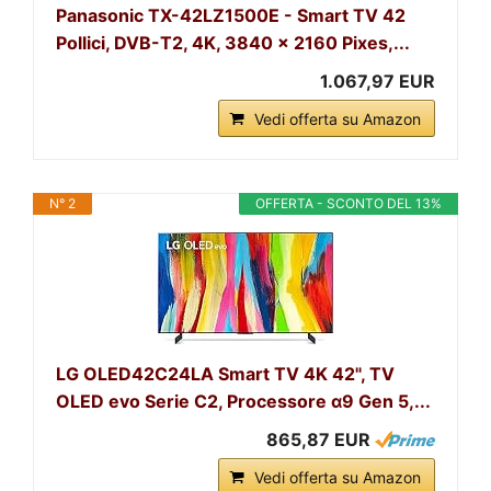
Panasonic TX-42LZ1500E - Smart TV 42
Pollici, DVB-T2, 4K, 3840 x 2160 Pixes,...
1.067,97 EUR
Vedi offerta su Amazon
N° 2
OFFERTA - SCONTO DEL 13%
LG OLED42C24LA Smart TV 4K 42", TV
OLED evo Serie C2, Processore α9 Gen 5,...
865,87 EUR
Vedi offerta su Amazon