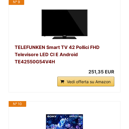
N° 9
TELEFUNKEN Smart TV 42 Pollici FHD
Televisore LED Cl E Android
TE42550G54V4H
251,35 EUR
Vedi offerta su Amazon
N° 10