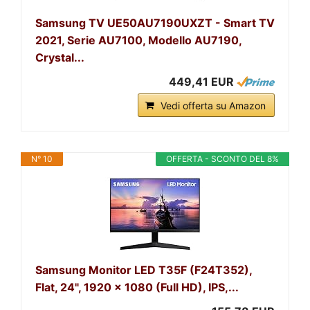
Samsung TV UE50AU7190UXZT - Smart TV
2021, Serie AU7100, Modello AU7190,
Crystal...
449,41 EUR
Vedi offerta su Amazon
N° 10
OFFERTA - SCONTO DEL 8%
Samsung Monitor LED T35F (F24T352),
Flat, 24", 1920 x 1080 (Full HD), IPS,...